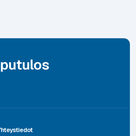
pputulos
Yhteystiedot