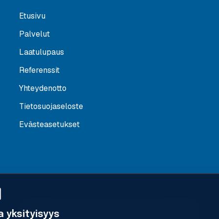
Etusivu
Palvelut
Laatulupaus
Referenssit
Yhteydenotto
Tietosuojaseloste
Evästeasetukset
© 2026 Saumaset Oy. Kaikki oikeudet pidätetään.
a yksityisyys